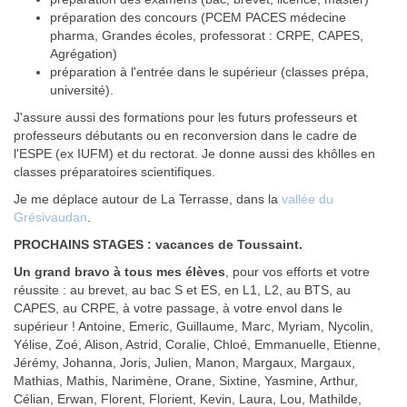
préparation des concours (PCEM PACES médecine
pharma, Grandes écoles, professorat : CRPE, CAPES,
Agrégation)
préparation à l'entrée dans le supérieur (classes prépa,
université).
J'assure aussi des formations pour les futurs professeurs et
professeurs débutants ou en reconversion dans le cadre de
l'ESPE (ex IUFM) et du rectorat. Je donne aussi des khôlles en
classes préparatoires scientifiques.
Je me déplace autour de La Terrasse, dans la
vallée du
Grésivaudan
.
PROCHAINS STAGES :
vacances de Toussaint.
Un grand bravo à tous mes élèves
, pour vos efforts et votre
réussite : au brevet, au bac S et ES, en L1, L2, au BTS, au
CAPES, au CRPE, à votre passage, à votre envol dans le
supérieur ! Antoine, Emeric, Guillaume, Marc, Myriam, Nycolin,
Yélise, Zoé, Alison, Astrid, Coralie, Chloé, Emmanuelle, Etienne,
Jérémy, Johanna, Joris, Julien, Manon, Margaux, Margaux,
Mathias, Mathis, Narimène, Orane, Sixtine, Yasmine, Arthur,
Célian, Erwan, Florent, Florient, Kevin, Laura, Lou, Mathilde,